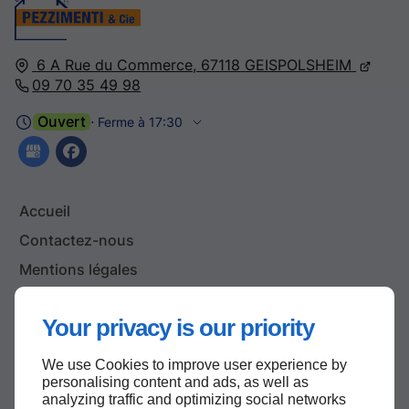
6 A Rue du Commerce,
67118
GEISPOLSHEIM
09 70 35 49 98
Ouvert
⋅ Ferme à 17:30
Accueil
Contactez-nous
Mentions légales
Plan du site
Your privacy is our priority
We use Cookies to improve user experience by
Haut de page
personalising content and ads, as well as
analyzing traffic and optimizing social networks