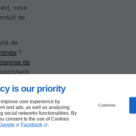
vant, vous
onduit de
sité de
eminée
?
treprise de
ispolsheim
cy is our priority
 improve user experience by
Customize
nt and ads, as well as analyzing
ng social networks functionalities. By
you consent to the use of Cookies
Google
Facebook
.
 devez