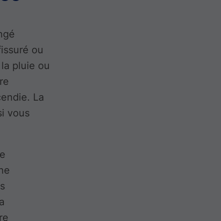
angé
fissuré ou
la pluie ou
re
endie. La
si vous
de
ne
is
a
re