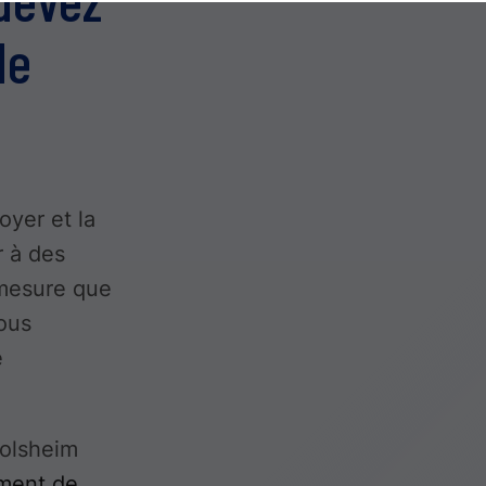
de
oyer et la
r à des
 mesure que
vous
e
polsheim
ement de