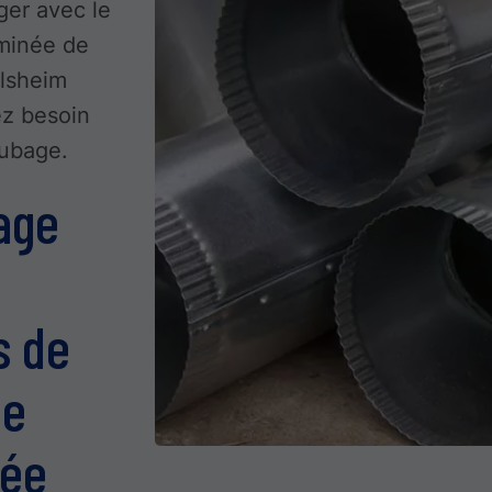
ger avec le
minée de
olsheim
ez besoin
tubage.
age
s de
de
mée