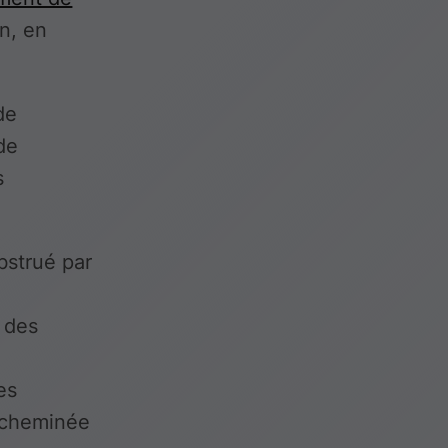
n, en
de
de
s
bstrué par
 des
es
e cheminée