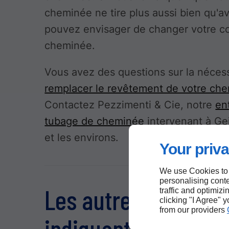
cheminée ne tire plus aussi bien qu'a
pouvez envisager de changer votre c
cheminée.
Vous avez des questions sur la néces
remplacer le revêtement de votre ch
Contactez Pezzimenti & Cie, notre
en
tubage de cheminée
intervenant à Ge
et les environs.
Your priva
We use Cookies to
personalising conte
Les autres signes
traffic and optimizi
clicking "I Agree" 
from our providers
indiquant que vous