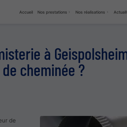
Accueil
Nos prestations
Nos réalisations
Actuali
isterie à Geispolsheim
e de cheminée ?
ieur de